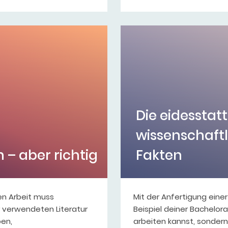
Die eidesstatt
wissenschaftl
n – aber richtig
Fakten
en Arbeit muss
Mit der Anfertigung eine
r verwendeten Literatur
Beispiel deiner Bachelora
ben,
arbeiten kannst, sondern