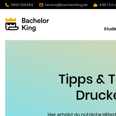
0800 0004912
service@bachelorking.de
4.86 / 5.0
Studi
Tipps & 
Druck
Hier erhälst du nützliche Hilf