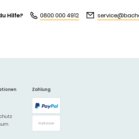
u Hilfe?
0800 000 4912
service@bache
ationen
Zahlung
PayPal
chutz
Vorkasse
sum