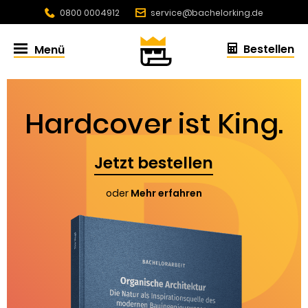
0800 0004912
service@bachelorking.de
4.86 / 5.0 aus 432 Bewertungen
Bestellen
Menü
Hardcover ist King.
Jetzt bestellen
oder
Mehr erfahren