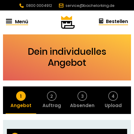
0800 0004912
service@bachelorking.de
4.86 / 5.0 aus 432 Bewertungen
Bestellen
Menü
Dein individuelles
Angebot
1
2
3
4
Angebot
Auftrag
Absenden
Upload