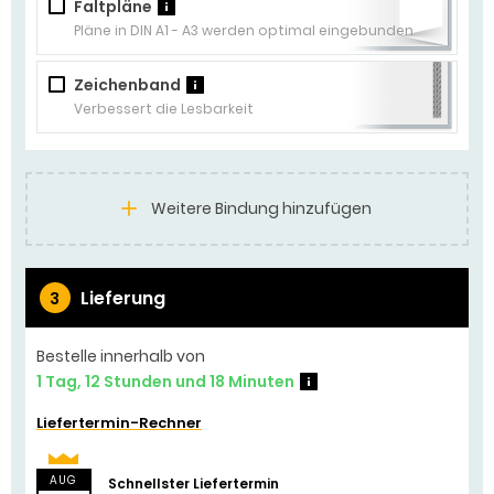
Faltpläne
?
Pläne in DIN A1 - A3 werden optimal eingebunden
Zeichenband
?
Verbessert die Lesbarkeit
Weitere Bindung hinzufügen
Lieferung
3
Bestelle innerhalb von
1 Tag, 12 Stunden und 18 Minuten
?
Liefertermin-Rechner
AUG
Schnellster Liefertermin