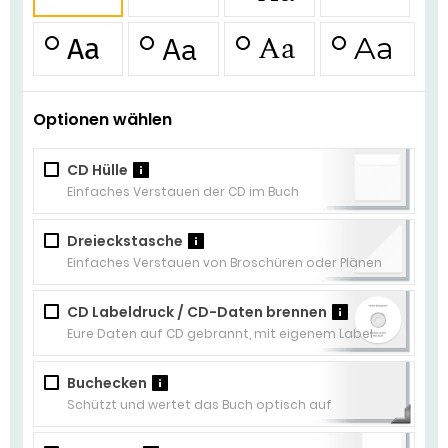
Aa
Aa
Aa
Aa
Optionen wählen
CD Hülle
?
Einfaches Verstauen der CD im Buch
Dreieckstasche
?
Einfaches Verstauen von Broschüren oder Plänen
CD Labeldruck / CD-Daten brennen
?
Eure Daten auf CD gebrannt, mit eigenem Label
Buchecken
?
Schützt und wertet das Buch optisch auf