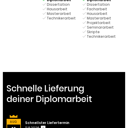
Dissertation
Dissertation
D
Hausarbeit
Facharbeit
Masterarbeit
Hausarbeit
Technikerarbeit
Masterarbeit
Projektarbeit
P
Seminararbeit
Skripte
S
Technikerarbeit
T
Schnelle Lieferung
deiner Diplomarbeit
AUG
Schnellster Liefertermin
11.8.2026