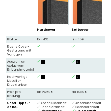
Hardcover
Softcover
Kl
Blätter
15 - 432
19 - 459
12 
Eigene Cover-
Gestaltung mit
Vorlagen
?
?
Auswahl an
exklusivem
Einbandmaterial
?
?
Hochwertige
Metallic-
Druckfarben
Preis pro
ab 26,50 €
ab 15,80 €
9,
Bindung
Unser Tipp für
Abschlussarbeit
Abschlussarbeit
deine...
Bachelorarbeit
Bachelorarbeit
B
Diplomarbeit
Diplomarbeit